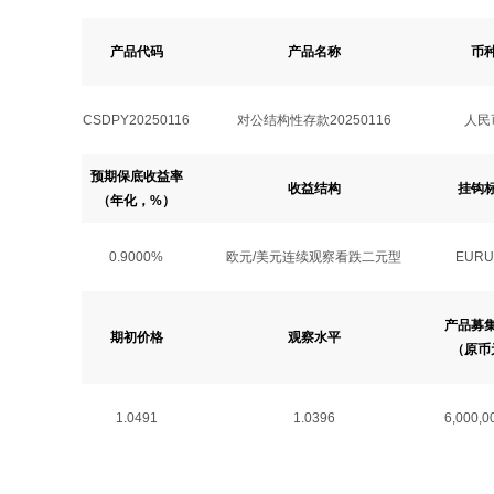
产品代码
产品名称
币
CSDPY20250116
对公结构性存款20250116
人民
预期保底收益率
收益结构
挂钩
（年化，%）
0.9000%
欧元/美元连续观察看跌二元型
EURU
产品募
期初价格
观察水平
（原币
1.0491
1.0396
6,000,0