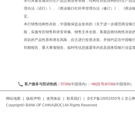
本行具备普通类衍生产品交易业务资格，结构性存款挂钩的衍生产品
理办法（试行）》、《商业银行杠杆率管理办法（修订）》、《商业
定。
本行销售结构性存款，中国银保监会发布的《关于进一步规范商业银行结
险，实施专区销售和录音录像。销售文本全面、客观反映结构性存款
存款的产品性质和潜在风险，自主进行投资决策。并按约定在中国银
到期报告、重大事项报告、临时性信息披露等内容及国务院银行业监
客户服务与投诉热线：
95566
(中国境内)；
+86(区号)95566
(中国境外)
网站地图
|
版权声明
|
使用条款
|
联系我们
|
京ICP备10052455号-1
京公网安
Copyright© BANK OF CHINA(BOC) All Rights Reserved.