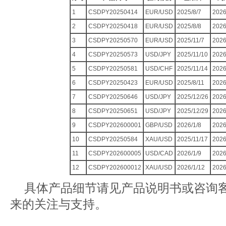
1
CSDPY20250414
EUR/USD
2025/8/7
2026
2
CSDPY20250418
EUR/USD
2025/8/8
2026
3
CSDPY20250570
EUR/USD
2025/11/7
2026
4
CSDPY20250573
USD/JPY
2025/11/10
2026
5
CSDPY20250581
USD/CHF
2025/11/14
2026
6
CSDPY20250423
EUR/USD
2025/8/11
2026
7
CSDPY20250646
USD/JPY
2025/12/26
2026
8
CSDPY20250651
USD/JPY
2025/12/29
2026
9
CSDPY202600001
GBP/USD
2026/1/8
2026
10
CSDPY20250584
XAU/USD
2025/11/17
2026
11
CSDPY202600005
USD/CAD
2026/1/9
2026
12
CSDPY202600012
XAU/USD
2026/1/12
2026
具体产品细节请见产品说明书或咨询
来的关注与支持。