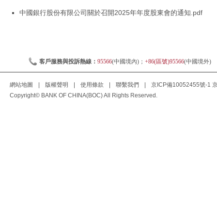
中國銀行股份有限公司關於召開2025年年度股東會的通知.pdf
客戶服務與投訴熱線：
95566
(中國境內)；
+86(區號)95566
(中國境外)
網站地圖
|
版權聲明
|
使用條款
|
聯繫我們
|
京ICP備10052455號-1
京
Copyright© BANK OF CHINA(BOC) All Rights Reserved.