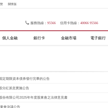
覽
關懷版
服務熱線：
95566
信用卡熱線：
40066 95566
個人金融
銀行卡
金融市場
電子銀行
固定期限資本債券發行完畢的公告
A股分紅派息實施公告
份有限公司2025年年度股東會之法律意見書
股東會決議公告