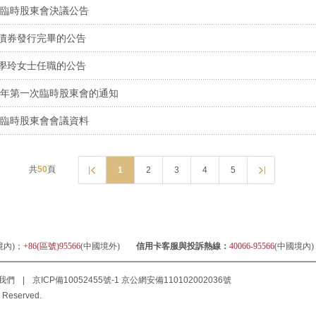
次臨時股東會決議公告
債券發行完畢的公告
學玲女士任職的公告
6年第一次臨時股東會的通知
次臨時股東會會議資料
共
50
頁
1
2
3
4
5
境內)；
+86(區號)95566
(中國境外)
信用卡客服與投訴熱線：
40066-95566
(中國境內
我們
|
京ICP備10052455號-1
京公網安備110102002036號
 Reserved.