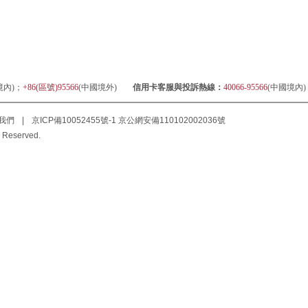
境內)；
+86(區號)95566
(中國境外)
信用卡客服與投訴熱線：
40066-95566
(中國境內
我們
|
京ICP備10052455號-1
京公網安備110102002036號
 Reserved.