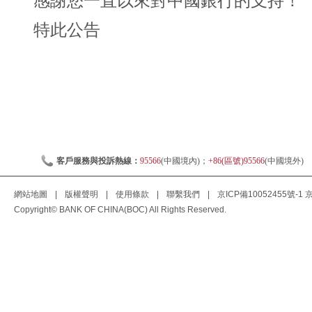
感謝您一直以來對中國銀行的支持！
特此公告
客戶服務與投訴熱線：
95566
(中國境內)；
+86(區號)95566
(中國境外)
網站地圖
|
版權聲明
|
使用條款
|
聯繫我們
|
京ICP備10052455號-1
京
Copyright© BANK OF CHINA(BOC) All Rights Reserved.