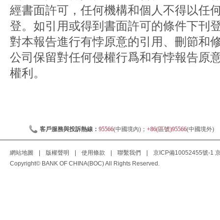
經書面許可，任何機構和個人不得以任
登。如引用或得到書面許可的條件下刊
對本報告進行有悖原意的引用、刪節和
公司保留對任何侵權行爲和有悖報告原
權利。
客戶服務與投訴熱線：
95566
(中國境內)；
+86(區號)95566
(中國境外)
網站地圖
|
版權聲明
|
使用條款
|
聯繫我們
|
京ICP備10052455號-1
京
Copyright© BANK OF CHINA(BOC) All Rights Reserved.