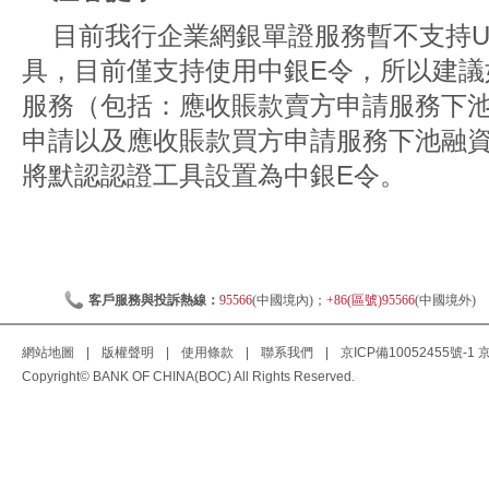
目前我行企業網銀單證服務暫不支持
具，目前僅支持使用中銀
E
令，所以建議
服務（包括：應收賬款賣方申請服務下
申請以及應收賬款買方申請服務下池融
將默認認證工具設置為中銀
E
令。
客戶服務與投訴熱線：
95566
(中國境內)；
+86(區號)95566
(中國境外)
網站地圖
|
版權聲明
|
使用條款
|
聯系我們
|
京ICP備10052455號-1
京
Copyright© BANK OF CHINA(BOC) All Rights Reserved.