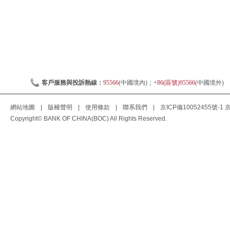
客戶服務與投訴熱線：
95566
(中國境內)；
+86(區號)95566
(中國境外)
網站地圖
|
版權聲明
|
使用條款
|
聯系我們
|
京ICP備10052455號-1
京
Copyright© BANK OF CHINA(BOC) All Rights Reserved.