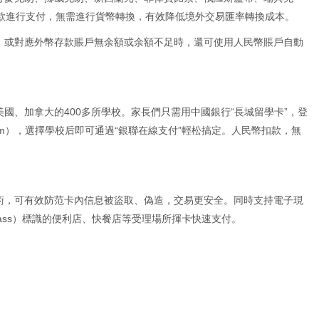
存款進行支付，無需進行貨幣轉換，有效降低境外交易匯率轉換成本。
，或對應外幣存款賬戶無余額或余額不足時，還可使用人民幣賬戶自動
國、加拿大的400多所學校。家長們只需用中國銀行“長城留學卡”，登
m
），選擇學校后即可通過“銀聯在線支付”輕松搞定。人民幣扣款，無
技術，可有效防范卡內信息被盜取、偽造，交易更安全。同時支持電子現
 Pass）標識的便利店、快餐店等受理場所揮卡快速支付。