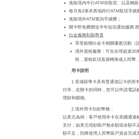
免除境內中行ATM存取現、以及轉
每月免3筆本異地跨行ATM取現手續
免除境外ATM查詢手續費；
開卡即免費贈送半年短信通知服務.
白金服務彰顯尊貴
享受銀聯白金卡相關優惠活動（詳詢4
境外退稅服務：可在全球超過30萬
稅，退稅款項直接轉換成人民幣
用卡說明
1.長城留學卡具有普通借記卡的
付等，在辦卡的同時，您可以申請電話
理財和購物。
2.境外用卡扣款幣種：
以美元為例：客戶使用本卡在美國通過
支付；如美元現鈔賬戶無余額或余額不
額不足，則將使用人民幣賬戶資金完成