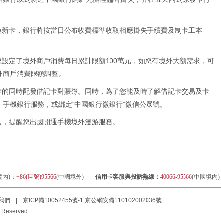
更換新卡，銀行將按當日公布收費標準收取相應掛失手續費及制卡工本
您設定了境外商戶消費每日累計限額100萬元，如您有境外大額需求，可
外商戶消費限額調整。
辦卡的同時配發借記卡對賬簿。同時，為了您能及時了解借記卡交易及卡
手機銀行服務，或綁定“中國銀行微銀行”微信公眾號。
信，提醒您出國開通手機境外漫游服務。
境內)；
+86(區號)95566
(中國境外)
信用卡客服與投訴熱線：
40066-95566
(中國境內
我們
|
京ICP備10052455號-1
京公網安備110102002036號
 Reserved.