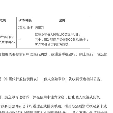
M取現
ATM轉賬
消費
5萬元/日/卡
無限額
默認為等值人民幣100萬元/卡/日；
民幣/日/卡
—
其中，限制類商戶等值5000美元/筆/卡；
人民幣/年/人
客戶可根據需要調整限額。
可根據需要提前到中國銀行網點，或通過手機銀行、網上銀行、電話銀
見《
中國銀行服務價目表
》（個人金融章節）及收費優惠相關公告。
卡后，請立即修改密碼，并在使用中注意保密，防止他人窺視或盜取。
持有效身份證件到發卡行辦理正式掛失手續。掛失期滿后辦理換發新卡或
話銀行或到就近中國銀行網點先辦理臨時掛失，并在五天內到原發卡行