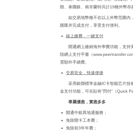
朗、泰國銖、南非蘭特共計19種外幣
如交易地幣種不在以上外幣范圍內
購匯并完成支付，享受支付便利。
線上繳費，一鍵支付
開通網上繳納海外學費功能，支持美
陸網上支付平臺（
www.peertransfer.co
需額外手續費。
交易安全，快速便捷
采用銀聯標準金融IC卡智能芯片
金支付功能，可在貼有“閃付”（Quick
專屬優惠，實惠多多
開通中銀異地通服務；
免除開卡工本費；
免除前3年年費；