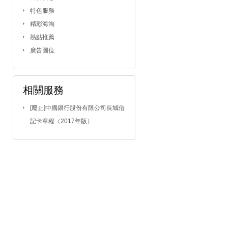
特色服務
精彩海淘
熱點推薦
廣告圖位
相關服務
[廢止]中國銀行股份有限公司長城借
記卡章程（2017年版）