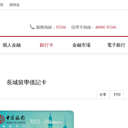
覽
關懷版
服務熱線：
95566
信用卡熱線：
40066 95566
個人金融
銀行卡
金融市場
電子銀行
長城留學借記卡
分享
打印