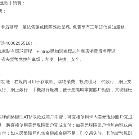
賬匯款手續費；
費；
開卡后辦理一筆結售匯或國際匯款業務, 免費享有三年短信通知服務。
006295516）；
家貼有環球藍聯、Fintrax購物退稅標志的商店消費后辦理退
，省去貨幣兌換的麻煩，方便、快捷、安全。
所有功能，在境內可用于存取款、購物消費、投資理財、代收付、網上支
銀行、網上銀行、手機銀行服務，便于您隨時掌握賬戶動態，實現輕松
銀聯網絡辦理ATM取款或商戶消費，可直接使用卡內美元現鈔賬戶完成
足，將直接使用美元現匯賬戶完成支付；如美元現匯賬戶也無余額或余
支付；如人民幣賬戶也無余額或余額不足，則交易失敗。其他貨幣規則