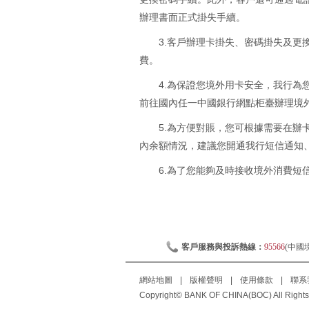
辦理書面正式掛失手續。
3.客戶辦理卡掛失、密碼掛失及
費。
4.為保證您境外用卡安全，我行為
前往國內任一中國銀行網點柜臺辦理境
5.為方便對賬，您可根據需要在
內余額情況，建議您開通我行短信通知、
6.為了您能夠及時接收境外消費短
客戶服務與投訴熱線：
95566
(中國
網站地圖
|
版權聲明
|
使用條款
|
聯系
Copyright© BANK OF CHINA(BOC) All Rights