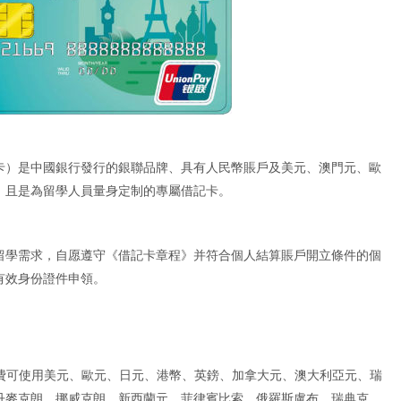
卡）是中國銀行發行的銀聯品牌、具有人民幣賬戶及美元、澳門元、歐
，且是為留學人員量身定制的專屬借記卡。
留學需求，自愿遵守《借記卡章程》并符合個人結算賬戶開立條件的個
有效身份證件申領。
消費可使用美元、歐元、日元、港幣、英鎊、加拿大元、澳大利亞元、瑞
丹麥克朗、挪威克朗、新西蘭元、菲律賓比索、俄羅斯盧布、瑞典克