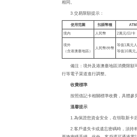
相同。
3.交易限額提示：
使用范圍
扣賬幣種
AT
境內
人民幣
2萬元/日/卡
境外
等值1萬元人
人民幣/外幣
（含港澳臺地區）
等值10萬元
備注：境外及港澳臺地區消費限額
行等電子渠道進行調整。
收費標準
按照借記卡相關標準收費，具體參
溫馨提示
1.為保證您資金安全，在領取新
2.客戶遺失卡或遺忘密碼時，須
更換密碼手續。此外，客戶還可通過電