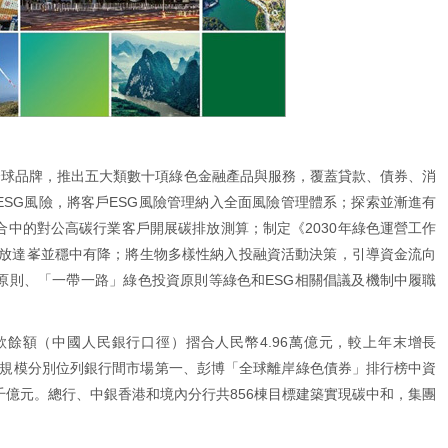
全球品牌，推出五大類數十項綠色金融產品與服務，覆蓋貸款、債券、消
SG風險，將客戶ESG風險管理納入全面風險管理體系；探索並漸進有
中的對公高碳行業客戶開展碳排放測算；制定《2030年綠色運營工作
排放達峯並穩中有降；將生物多樣性納入投融資活動決策，引導資金流向
原則、「一帶一路」綠色投資原則等綠色和ESG相關倡議及機制中履職
。
貸款餘額（中國人民銀行口徑）摺合人民幣4.96萬億元，較上年末增長
發行規模分別位列銀行間市場第一、彭博「全球離岸綠色債券」排行榜中資
億元。總行、中銀香港和境內分行共856棟目標建築實現碳中和，集團