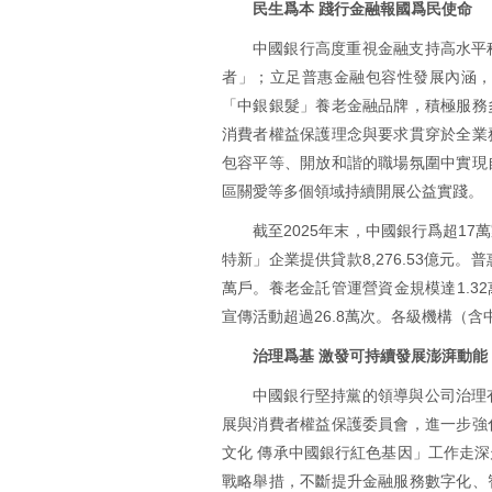
民生爲本 踐行金融報國爲民使命
中國銀行高度重視金融支持高水平
者」；立足普惠金融包容性發展內涵
「中銀銀髮」養老金融品牌，積極服務
消費者權益保護理念與要求貫穿於全業
包容平等、開放和諧的職場氛圍中實現
區關愛等多個領域持續開展公益實踐。
截至2025年末，中國銀行爲超17
特新」企業提供貸款8,276.53億元。
萬戶。養老金託管運營資金規模達1.32
宣傳活動超過26.8萬次。各級機構（含
治理爲基 激發可持續發展澎湃動能
中國銀行堅持黨的領導與公司治理
展與消費者權益保護委員會，進一步強
文化 傳承中國銀行紅色基因」工作走
戰略舉措，不斷提升金融服務數字化、