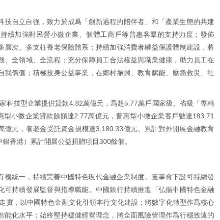
科技自立自強，致力於成爲「創新過程的陪伴者」和「產業生態的共建
，持續加強對民營小微企業、個體工商戶等普惠客羣的支持力度；發佈
多層次、多支柱養老保險體系；持續加強消費者權益保護體制建設，將
務、全領域、全流程；充分保障員工合法權益與職業健康，助力員工在
自我價值；積極投身公益事業，在鄉村振興、教育賦能、應急救災、社
萬家科技型企業提供貸款4.82萬億元，爲超5.77萬戶國家級、省級「專精
普惠型小微企業貸款餘額達2.77萬億元，普惠型小微企業客戶數達183.71
萬億元，養老金受託資金規模達3,180.33億元。累計對外開展金融教育
中銀香港）累計開展公益捐贈項目300餘個。
有機統一，持續完善中國特色現代金融企業制度。董事會下設可持續發
化可持續發展監督與指導職能。中國銀行持續推進「弘揚中國特色金融
深走實，以中國特色金融文化引領本行文化建設；將數字化轉型作爲核心
智能化水平；始終堅持穩健經營理念，將全面風險管理作爲行穩致遠的