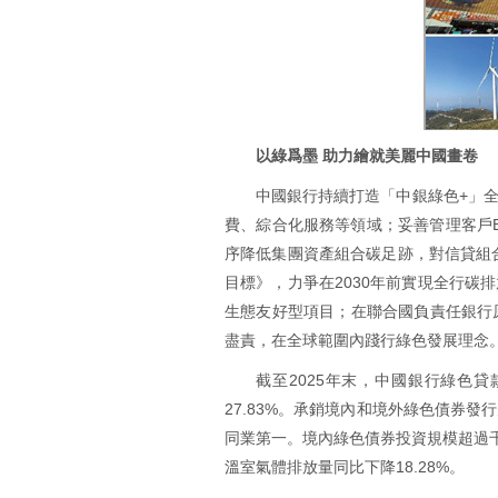
以綠爲墨 助力繪就美麗中國畫卷
中國銀行持續打造「中銀綠色+」
費、綜合化服務等領域；妥善管理客戶E
序降低集團資產組合碳足跡，對信貸組合
目標》，力爭在2030年前實現全行碳
生態友好型項目；在聯合國負責任銀行
盡責，在全球範圍內踐行綠色發展理念
截至2025年末，中國銀行綠色
27.83%。承銷境內和境外綠色債券
同業第一。境內綠色債券投資規模超過千
溫室氣體排放量同比下降18.28%。