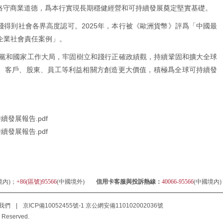
恪守商業道德，爲本行實現長期穩健經營和可持續發展奠定堅實基礎。
踐得到社會各界高度認可。2025年，本行被《歐洲貨幣》評爲「中國最
企業社會責任案例」。
融入黨和國家工作大局，牢固樹立和踐行正確政績觀，持續鞏固和擴大全球
、客戶、股東、員工等利益相關方創造更大價值，積極爲全球可持續發
續發展報告.pdf
續發展報告.pdf
境內)；
+86(區號)95566
(中國境外)
信用卡客服與投訴熱線：
40066-95566
(中國境內
我們
|
京ICP備10052455號-1
京公網安備110102002036號
 Reserved.