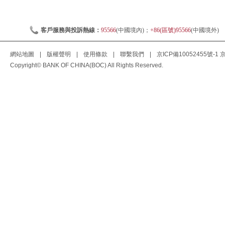
客戶服務與投訴熱線：
95566
(中國境內)；
+86(區號)95566
(中國境外)
網站地圖
|
版權聲明
|
使用條款
|
聯繫我們
|
京ICP備10052455號-1
京
Copyright© BANK OF CHINA(BOC) All Rights Reserved.