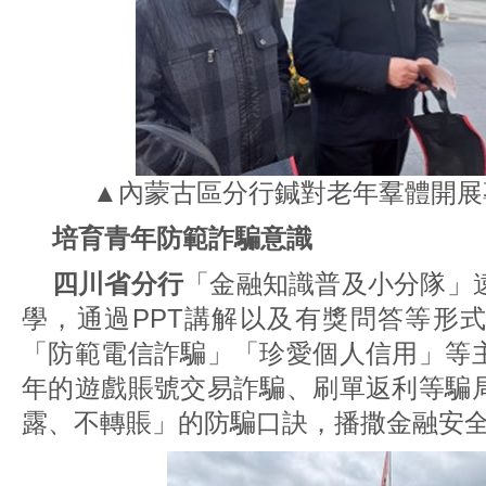
▲內蒙古區分行鍼對老年羣體開展
培育青年防範詐騙意識
四川省分行
「金融知識普及小分隊」
學，通過PPT講解以及有獎問答等形
「防範電信詐騙」「珍愛個人信用」等
年的遊戲賬號交易詐騙、刷單返利等騙
露、不轉賬」的防騙口訣，播撒金融安