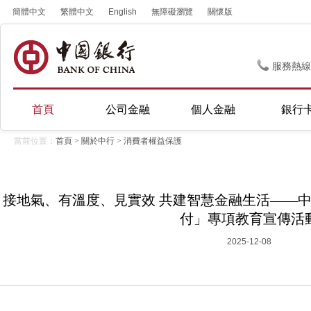
簡體中文
繁體中文
English
無障礙瀏覽
關懷版
服務熱線
首頁
公司金融
個人金融
銀行
當前位置：
首頁
>
關於中行
>
消費者權益保護
接地氣、有溫度、見實效 共建智慧金融生活——中
付」專項教育宣傳活
2025-12-08