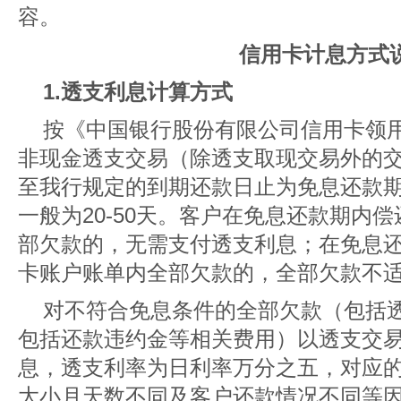
容。
信用卡计息方式
1.透支利息计算方式
按《中国银行股份有限公司信用卡领
非现金透支交易（除透支取现交易外的
至我行规定的到期还款日止为免息还款
一般为20-50天。客户在免息还款期内
部欠款的，无需支付透支利息；在免息
卡账户账单内全部欠款的，全部欠款不
对不符合免息条件的全部欠款（包括
包括还款违约金等相关费用）以透支交
息，透支利率为日利率万分之五，对应的年
大小月天数不同及客户还款情况不同等