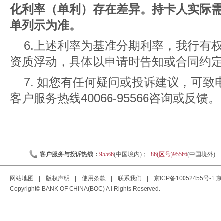
化利率（单利）存在差异。持卡人实际
单列示为准。
6.上述利率为基准分期利率，我行有
资质浮动，具体以申请时告知或合同约
7. 如您有任何疑问或投诉建议，可致
客户服务热线40066-95566咨询或反馈。
客户服务与投诉热线：
95566
(中国境内)；
+86(区号)95566
(中国境外)
网站地图
|
版权声明
|
使用条款
|
联系我们
|
京ICP备10052455号-1
京
Copyright© BANK OF CHINA(BOC) All Rights Reserved.