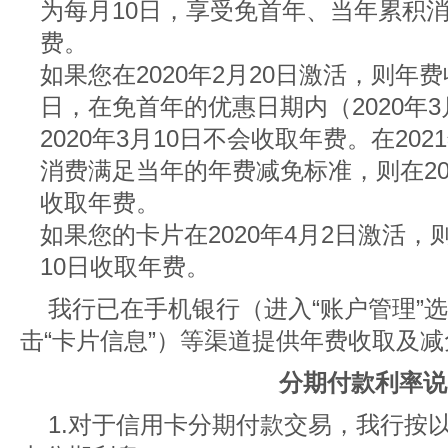
为每月10日，享受免首年、当年累积
费。
如果您在2020年2月20日激活，则年费收
日，在免首年的优惠日期内（2020年3
2020年3月10日不会收取年费。在202
消费满足当年的年费减免标准，则在202
收取年费。
如果您的卡片在2020年4月2日激活，则
10日收取年费。
我行已在手机银行（进入“账户管理”
击“卡片信息”）等渠道提供年费收取及
分期付款利率说
1.对于信用卡分期付款交易，我行按