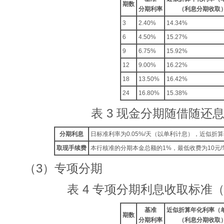
期数
分期利率
（利息分期收取
3
2.40%
14.34%
6
4.50%
15.27%
9
6.75%
15.92%
12
9.00%
16.22%
18
13.50%
16.42%
24
16.80%
15.38%
表 3 现金分期随借随还
分期利息
日标准利率为0.05%/天（以单利计息），近似折算
取现手续费
本行核准的分期本金总额的1%，最低收费为10元/笔
（3）专项分期
表 4 专项分期利息收取标准
基准
近似折算年化利率（
期数
分期利率
（利息分期收取