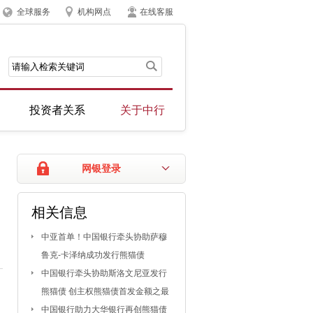
全球服务
机构网点
在线客服
投资者关系
关于中行
网银登录
相关信息
中亚首单！中国银行牵头协助萨穆
鲁克-卡泽纳成功发行熊猫债
中国银行牵头协助斯洛文尼亚发行
熊猫债 创主权熊猫债首发金额之最
中国银行助力大华银行再创熊猫债