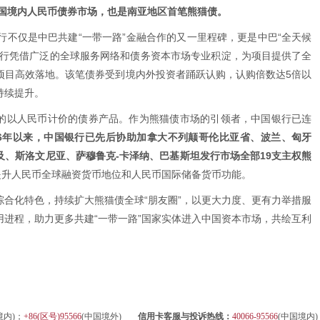
国境内人民币债券市场，也是南亚地区首笔熊猫债。
行不仅是中巴共建“一带一路”金融合作的又一里程碑，更是中巴“全天候
银行凭借广泛的全球服务网络和债务资本市场专业积淀，为项目提供了全
项目高效落地。该笔债券受到境内外投资者踊跃认购，认购倍数达5倍以
持续提升。
的以人民币计价的债券产品。作为熊猫债市场的引领者，中国银行已连
16年以来，中国银行已先后协助加拿大不列颠哥伦比亚省、波兰、匈牙
、斯洛文尼亚、萨穆鲁克-卡泽纳、巴基斯坦发行市场全部19支主权熊
提升人民币全球融资货币地位和人民币国际储备货币功能。
综合化特色，持续扩大熊猫债全球“朋友圈”，以更大力度、更有力举措服
进程，助力更多共建“一带一路”国家实体进入中国资本市场，共绘互利
境内)；
+86(区号)95566
(中国境外)
信用卡客服与投诉热线：
40066-95566
(中国境内