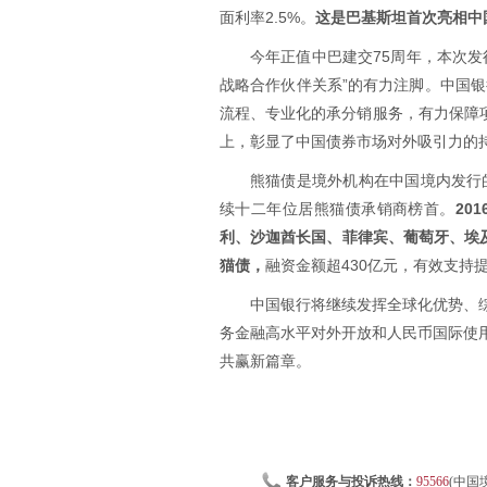
面利率2.5%。
这是巴基斯坦首次亮相中
今年正值中巴建交75周年，本次发
战略合作伙伴关系”的有力注脚。中国
流程、专业化的承分销服务，有力保障
上，彰显了中国债券市场对外吸引力的
熊猫债是境外机构在中国境内发行
续十二年位居熊猫债承销商榜首。
20
利、沙迦酋长国、菲律宾、葡萄牙、埃及
猫债，
融资金额超430亿元，有效支持
中国银行将继续发挥全球化优势、
务金融高水平对外开放和人民币国际使用
共赢新篇章。
客户服务与投诉热线：
95566
(中国